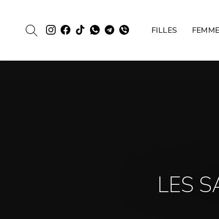
Passer
au
RECHERCHER
Evie.ua
Evie.ua
TikTok
EVIE
Evie.ua
Evie.ua
contenu
FILLES
FEMM
Instagram
Facebook
Whatsapp
Telegram
Viber
LES 