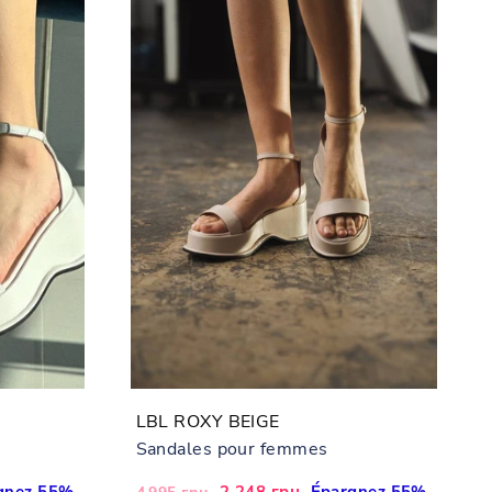
LBL ROXY BEIGE
Sandales pour femmes
gnez 55%
Prix
Prix
2,248 грн
Épargnez 55%