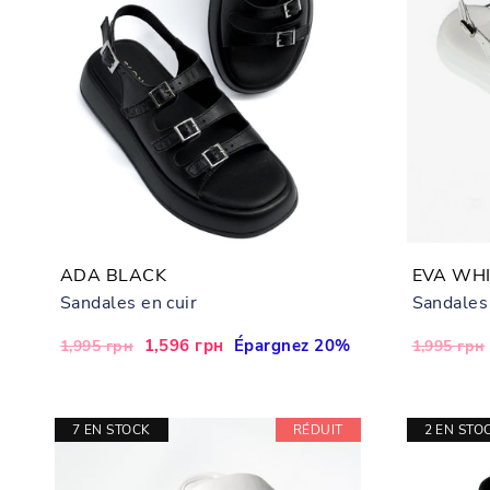
ADA BLACK
EVA WH
Sandales en cuir
Sandales
Prix
Prix
1,596 грн
Épargnez 20%
Prix
1,995 грн
1,995 грн
régulier
réduit
régulier
7 EN STOCK
RÉDUIT
2 EN STO