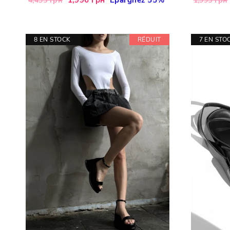
4,435 грн
1,995 грн
régulier
réduit
régulier
8 EN STOCK
RÉDUIT
7 EN STO