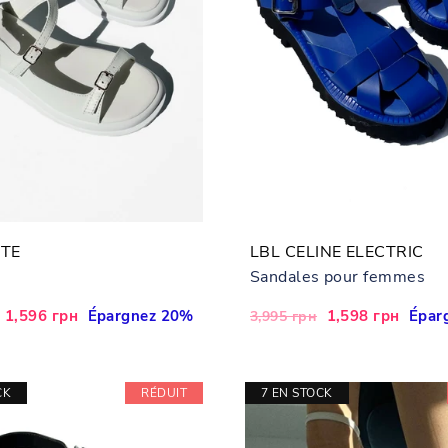
ITE
LBL CELINE ELECTRIC
Sandales pour femmes
Prix
1,596 грн
Épargnez 20%
Prix
Prix
1,598 грн
Épar
3,995 грн
réduit
régulier
réduit
CK
RÉDUIT
7 EN STOCK