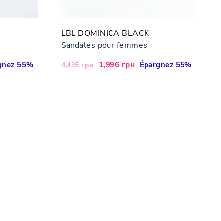
LBL DOMINICA BLACK
Sandales pour femmes
gnez 55%
Prix
Prix
1,996 грн
Épargnez 55%
4,435 грн
régulier
réduit