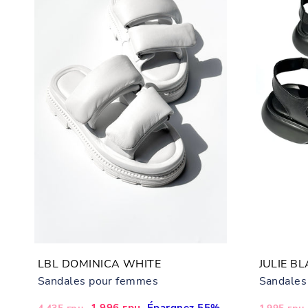
LBL DOMINICA WHITE
JULIE B
Sandales pour femmes
Sandales
Prix
Prix
1,996 грн
Épargnez 55%
Prix