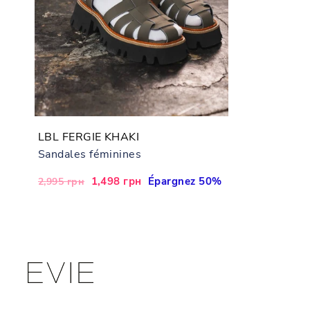
LBL FERGIE KHAKI
Sandales féminines
Prix
Prix
1,498 грн
Épargnez 50%
2,995 грн
régulier
réduit