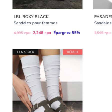
LBL ROXY BLACK
PASADE
Sandales pour femmes
Sandales
Prix
Prix
2,248 грн
Épargnez 55%
Prix
4,995 грн
2,595 грн
régulier
réduit
régulier
1 EN STOCK
RÉDUIT