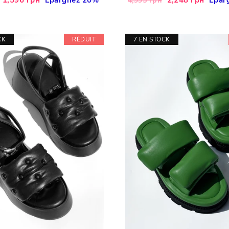
4,995 грн
réduit
régulier
réduit
CK
RÉDUIT
7 EN STOCK