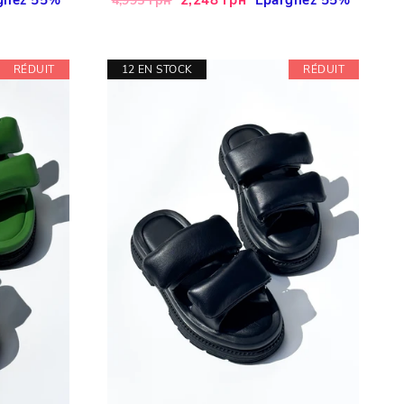
4,995 грн
régulier
réduit
RÉDUIT
12 EN STOCK
RÉDUIT