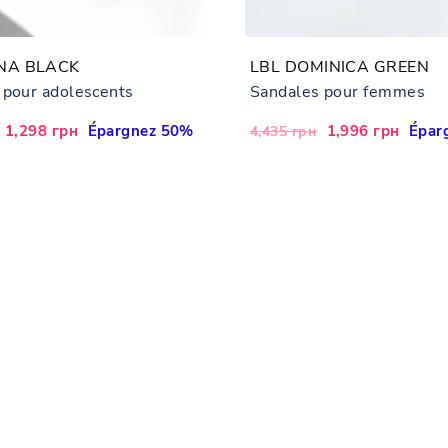
NA BLACK
LBL DOMINICA GREEN
 pour adolescents
Sandales pour femmes
Prix
1,298 грн
Épargnez 50%
Prix
Prix
1,996 грн
Épar
4,435 грн
réduit
régulier
réduit