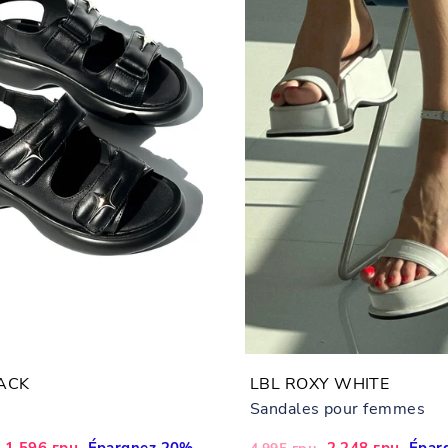
LACK
LBL ROXY WHITE
Sandales pour femmes
Prix
1,596 грн
Épargnez 20%
Prix
Prix
2,248 грн
Épar