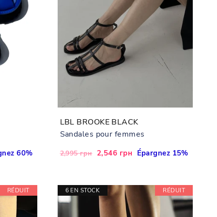
LBL BROOKE BLACK
Sandales pour femmes
gnez 60%
Prix
Prix
2,546 грн
Épargnez 15%
2,995 грн
régulier
réduit
RÉDUIT
6 EN STOCK
RÉDUIT