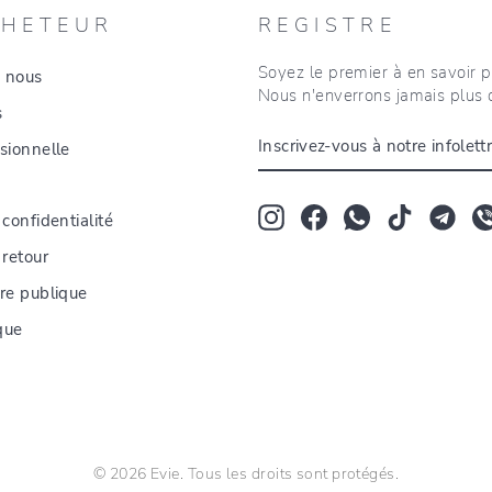
CHETEUR
REGISTRE
Soyez le premier à en savoir p
 nous
Nous n'enverrons jamais plus 
s
INSCRIVEZ-
sionnelle
VOUS
À
NOTRE
INFOLETTRE
Instagram
Facebook
Whatsapp
TikTok
Tum
 confidentialité
 retour
fre publique
ique
© 2026 Evie. Tous les droits sont protégés.