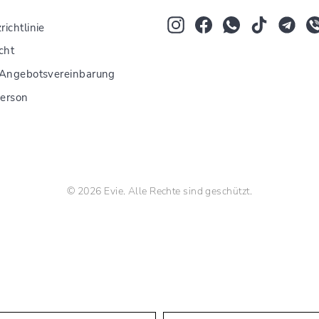
UNSERE
MAILINGLISTE
Instagram
Facebook
Whatsapp
TikTok
Tum
ichtlinie
AN
cht
 Angebotsvereinbarung
Person
© 2026 Evie. Alle Rechte sind geschützt.
The Bloom Room buchete flori online
Language