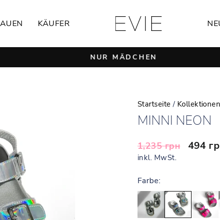
RAUEN
KÄUFER
NE
NUR MÄDCHEN
Pause
Diashow
Startseite
/
Kollektione
MINNI NEON
Normaler
Sonder
494 г
1,235 грн
Preis
inkl. MwSt.
Farbe: