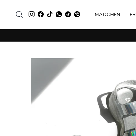
Direkt
zum
SUCHE
Evie.ua
Evie.ua
TikTok
EVIE
Evie.ua
Evie.ua
MÄDCHEN
F
Inhalt
Instagram
Facebook
Whatsapp
Telegram
Viber