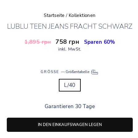
Startseite
/
Kollektionen
LUBLU TEEN JEANS FRACHT SCHWARZ
Normaler
Sonderpreis
758 грн
1,895 грн
Sparen 60%
Preis
inkl. MwSt.
GRÖSSE
—
Größentabelle
L/40
Garantieren 30 Tage
IN DEN EINKAUFSWAGEN LEGEN