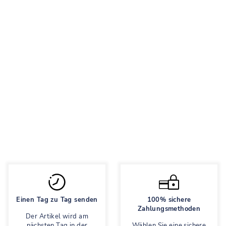
LUBLU TEEN
JEANS FRACHT
SCHWARZ
Demi Jeans
Normaler
1,895 грн
Sonderpreis
758 грн
Preis
Sparen 60%
Einen Tag zu Tag senden
100% sichere
Zahlungsmethoden
Der Artikel wird am
nächsten Tag in der
Wählen Sie eine sichere