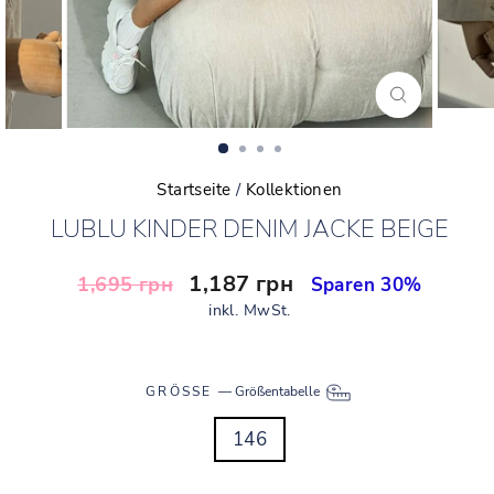
SCHLIESSEN (
ESC)
Startseite
/
Kollektionen
LUBLU KINDER DENIM JACKE BEIGE
Normaler
Sonderpreis
1,187 грн
1,695 грн
Sparen 30%
Preis
inkl. MwSt.
GRÖSSE
—
Größentabelle
146