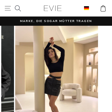
Direkt
SUCHE
EI
SEITENNAVIGATION
zum
Inhalt
MARKE, DIE SOGAR MÜTTER TRAGEN
Pause
Diashow