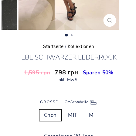
SCHLIESSEN (
ESC)
Startseite
/
Kollektionen
LBL SCHWARZER LEDERROCK
Normaler
Sonderpreis
798 грн
1,595 грн
Sparen 50%
Preis
inkl. MwSt.
GRÖSSE
—
Größentabelle
Choh
MIT
M